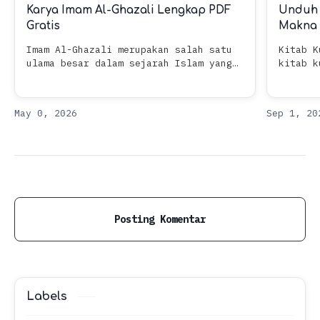
Karya Imam Al-Ghazali Lengkap PDF
Unduh 
Gratis
Makna 
Imam Al-Ghazali merupakan salah satu
Kitab Kuning Pengert
ulama besar dalam sejarah Islam yang
kitab k
memiliki pengaruh sangat luas dalam
sebuah 
bidang fikih, tasawuf, akhlak, hingga
spesifi
filsafat. Nama lengkap beliau ad…
dilemba
Posting Komentar
Labels