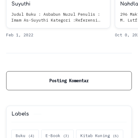
Suyuthi
Nahdla
Judul Buku : Asbabun Nuzul Penulis :
296 Mak
Imam As-Suyuthi Kategori :Referensi
M. Lutf
Tafsir Isi : 626 halaman Deskripsi
tahun 2
: Salah satu upaya untuk memahami Al-
Ulama" 
Quran adal…
sebuah 
Posting Komentar
Labels
Buku
E-Book
Kitab Kuning